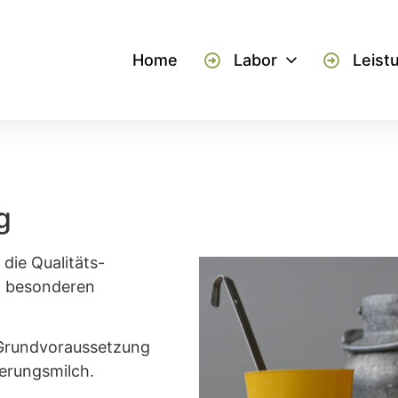
Home
Labor
Leist
g
die Qualitäts-
z besonderen
t Grundvoraussetzung
eferungsmilch.